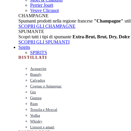
Perrier Jouët
Veuve Clicquot
CHAMPAGNE
Spumanti prodotti nella regione francese
"Champagne"
util
SCOPRI GLI CHAMPAGNE
SPUMANTE
Scopri tutti i tipi di spumante
Extra-Brut, Brut, Dry, Dolce
SCOPRI GLI SPUMANTI
Spirits
SPIRITS
DISTILLATI
Acquavite
Brandy
Calvados
Cognac e Armagnac
Gin
Grappa
Rum
Tequila e Mezcal
Vodka
Whisky
Liquori e amari