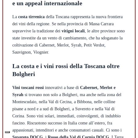
e un appeal internazionale
La
costa tirrenica
della Toscana rappresenta la nuova frontiera
dei vini della regione. Se nella provincia di Massa Carrara
sopravvive la tradizione dei
vitigni locali
, le altre province sono
state investite da un vento di cambiamento, che ha sdoganato la
coltivazione di Cabernet, Merlot, Syrah, Petit Verdot,
Sauvignon, Viognier.
La costa e i vini rossi della Toscana oltre
Bolgheri
Vini toscani rossi
innovativi a base di
Cabernet, Merlot e
Syrah
si trovano non solo a Bolgheri, ma anche nella zona del
Montescudaio, nella Val di Cecina, a Bibbona, nelle colline
pisane a nord e a sud di Bolgheri, a Suvereto e nella Val di
Corina. Sono vini solari, immediati, coinvolgenti, di indubbio
fascino. Riscuotono successo in Italia come all’estero, fra
appassionati, intenditori e anche consumatori casuali. Ci sono i
Suvereto DOCG
, i
Rosso della Val di Cornia DOCG
, I Terre