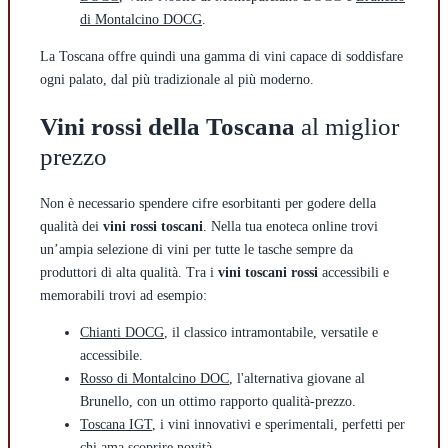
di Montalcino DOCG
.
La Toscana offre quindi una gamma di vini capace di soddisfare
ogni palato, dal più tradizionale al più moderno.
Vini rossi della Toscana
al miglior
prezzo
Non è necessario spendere cifre esorbitanti per godere della
qualità dei
vini rossi toscani
. Nella tua enoteca online trovi
un’ampia selezione di vini per tutte le tasche sempre da
produttori di alta qualità. Tra i
vini toscani rossi
accessibili e
memorabili trovi ad esempio:
Chianti DOCG
, il classico intramontabile, versatile e
accessibile.
Rosso di Montalcino DOC
, l'alternativa giovane al
Brunello, con un ottimo rapporto qualità-prezzo.
Toscana IGT
, i vini innovativi e sperimentali, perfetti per
chi ama scoprire novità.