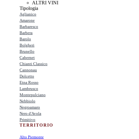
ALTRI VINI
Tipologia
Aglianico
Amarone
Barbaresco
Barbera
Barolo
Bolgheri
Brunello
Cabernet
Chianti Classico
Cannonau
Dolcetto
Etna Rosso
Lambrusco
Montepulciano
Nebbiolo
Negroamaro
Nero d'Avola
Primitivo
TERRITORIO
Alto Piemonte