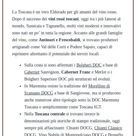
La Toscana è un vero Eldorado per gli amanti del vino rosso.
Dopo il successo dei
vini rossi toscani
, oggi tra i più famosi al
mondo, Sassicaia e Tignanello, molti vini moderni e innovativi
sono nati un po’ in tutta la regione. Accanto alle grandi famiglie
del vino, come
Antinori e Frescobaldi
, si trovano produttori
artigianali come Val delle Corti e Podere Sapaio, capaci di
esprimere altrettanto il potenziale dei terroir locali.
Sulla costa si sono affermati i
Bolgheri DOC
a base di
Cabernet
Sauvignon,
Cabernet Franc
e Merlot o i
Bolgheri Superiore DOC più strutturati ed evoluti.
In Maremma resiste la tradizione del
Morellino di
Scansano DOCG
a base di Sangiovese, ma si producono
anche numerose altre tipologie sotto la DOC Maremma
Toscana o semplicemente come Toscana IGT.
Nella
Toscana centrale
si trovano invece le
denominazioni più storiche di stampo tradizionale, oggi
sempre più affascinanti: Chianti DOCG,
Chianti Classico
DOCG
, Vino Nobile di Montepulciano DOCG e
Brunello