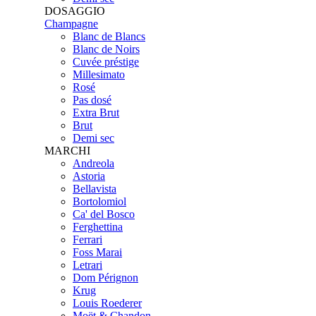
DOSAGGIO
Champagne
Blanc de Blancs
Blanc de Noirs
Cuvée préstige
Millesimato
Rosé
Pas dosé
Extra Brut
Brut
Demi sec
MARCHI
Andreola
Astoria
Bellavista
Bortolomiol
Ca' del Bosco
Ferghettina
Ferrari
Foss Marai
Letrari
Dom Pérignon
Krug
Louis Roederer
Moët & Chandon