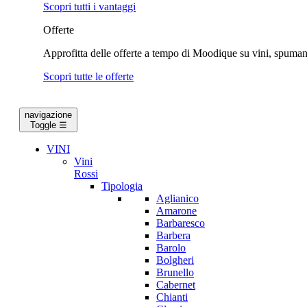
Scopri tutti i vantaggi
Offerte
Approfitta delle offerte a tempo di Moodique su vini, spumanti
Scopri tutte le offerte
navigazione
Toggle
☰
VINI
Vini
Rossi
Tipologia
Aglianico
Amarone
Barbaresco
Barbera
Barolo
Bolgheri
Brunello
Cabernet
Chianti