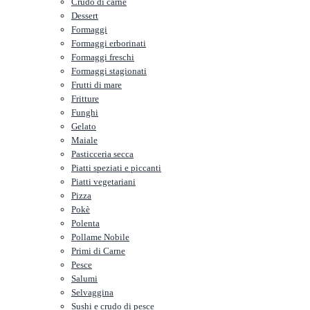
Crudo di carne
Dessert
Formaggi
Formaggi erborinati
Formaggi freschi
Formaggi stagionati
Frutti di mare
Fritture
Funghi
Gelato
Maiale
Pasticceria secca
Piatti speziati e piccanti
Piatti vegetariani
Pizza
Pokè
Polenta
Pollame Nobile
Primi di Carne
Pesce
Salumi
Selvaggina
Sushi e crudo di pesce