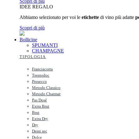
Scopri di più
IDEE REGALO
Abbiamo selezionato per voi le
etichette
di vino più adatte
p
Scopri di più
Bollicine
SPUMANTI
CHAMPAGNE
TIPOLOGIA
Franciacorta
Trentodoc
Prosecco
Metodo Classico
Metodo Charmat
Pas Dosé
Extra Brut
Brut
Extra Dry
Dry
Demi sec
Dolce