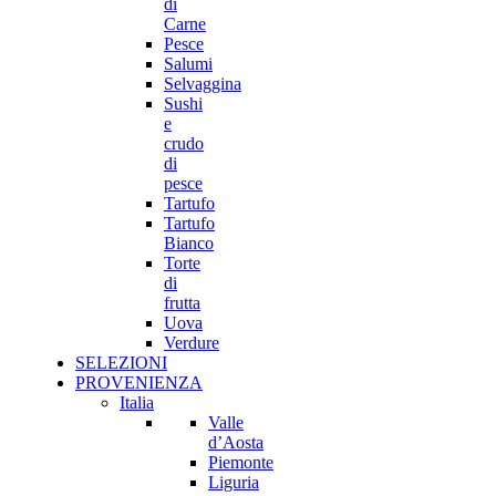
di
Carne
Pesce
Salumi
Selvaggina
Sushi
e
crudo
di
pesce
Tartufo
Tartufo
Bianco
Torte
di
frutta
Uova
Verdure
SELEZIONI
PROVENIENZA
Italia
Valle
d’Aosta
Piemonte
Liguria