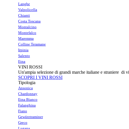
Langhe
Valpolicella
Chianti
Costa Toscana
Montalcino
Montefalco
Maremma
Colline Teramane
Irpinia
Salento
Etna
VINI ROSSI
Un'ampia selezione di grandi marche italiane e straniere di vi
SCOPRI I VINI ROSSI
Tipologia
Ansonica
Chardonnay
Etna Bianco
Falanghina
Fiano
Gewürztraminer
Greco
Lugana