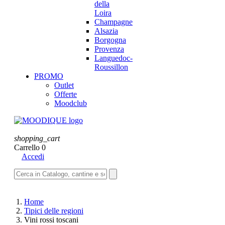
della
Loira
Champagne
Alsazia
Borgogna
Provenza
Languedoc-
Roussillon
PROMO
Outlet
Offerte
Moodclub
shopping_cart
Carrello
0
Accedi
Home
Tipici delle regioni
Vini rossi toscani