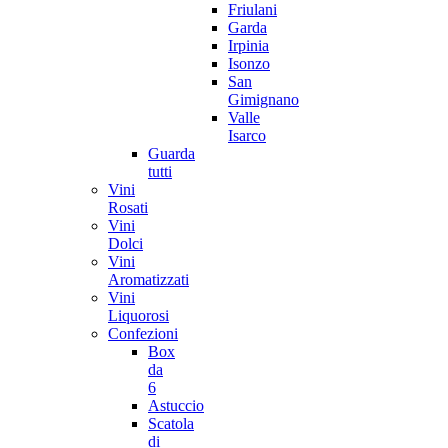
Friulani
Garda
Irpinia
Isonzo
San
Gimignano
Valle
Isarco
Guarda
tutti
Vini
Rosati
Vini
Dolci
Vini
Aromatizzati
Vini
Liquorosi
Confezioni
Box
da
6
Astuccio
Scatola
di