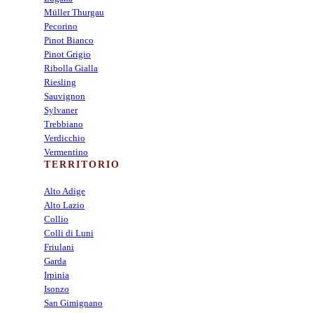
Müller Thurgau
Pecorino
Pinot Bianco
Pinot Grigio
Ribolla Gialla
Riesling
Sauvignon
Sylvaner
Trebbiano
Verdicchio
Vermentino
TERRITORIO
Alto Adige
Alto Lazio
Collio
Colli di Luni
Friulani
Garda
Irpinia
Isonzo
San Gimignano