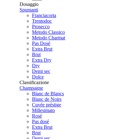
Dosaggio
Spumanti
Franciacorta
Trentodoc
Prosecco
Metodo Classico
Metodo Charmat
Pas Dosé
Extra Brut
Brut
Extra Dry
Dry
Demi sec
Dolce
Classificazione
Champagne
Blanc de Blancs
Blanc de Noirs
Cuvée préstige
Millesimato
Rosé
Pas dosé
Extra Brut
Brut
Demi sec