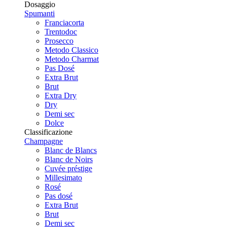
Dosaggio
Spumanti
Franciacorta
Trentodoc
Prosecco
Metodo Classico
Metodo Charmat
Pas Dosé
Extra Brut
Brut
Extra Dry
Dry
Demi sec
Dolce
Classificazione
Champagne
Blanc de Blancs
Blanc de Noirs
Cuvée préstige
Millesimato
Rosé
Pas dosé
Extra Brut
Brut
Demi sec