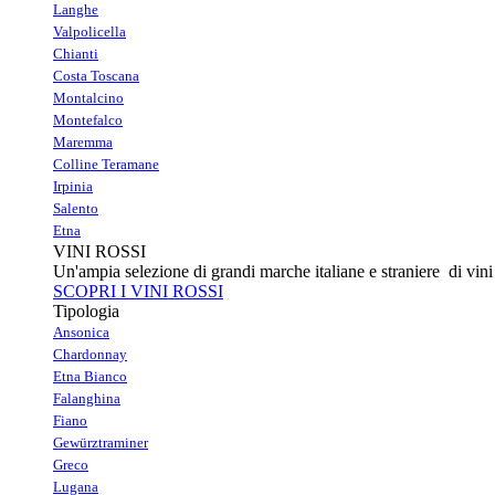
Langhe
Valpolicella
Chianti
Costa Toscana
Montalcino
Montefalco
Maremma
Colline Teramane
Irpinia
Salento
Etna
VINI ROSSI
Un'ampia selezione di grandi marche italiane e straniere di vini 
SCOPRI I VINI ROSSI
Tipologia
Ansonica
Chardonnay
Etna Bianco
Falanghina
Fiano
Gewürztraminer
Greco
Lugana