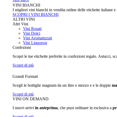
Valle Isarco
VINI BIANCHI
I migliori vini bianchi in vendita online delle etichette italiane 
SCOPRI I VINI BIANCHI
ALTRI VINI
Altri Vini
Vini Rosati
Vini Dolci
Vini Aromatizzati
Vini Liquorosi
Confezioni
Scopri le tue etichette preferite in confezioni regalo. Astucci, sc
Scopri di più
Grandi Formati
Scegli le bottiglie magnum da un litro e mezzo e e le doppie
ma
Scopri di più
VINI ON DEMAND
I nuovi arrivi
in anteprima
, che puoi ordinare in esclusiva a
pr
Scopri di più