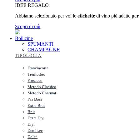
IDEE REGALO
Abbiamo selezionato per voi le
etichette
di vino più adatte
per
Scopri di più
Bollicine
SPUMANTI
CHAMPAGNE
TIPOLOGIA
Franciacorta
Trentodoc
Prosecco
Metodo Classico
Metodo Charmat
Pas Dosé
Extra Brut
Brut
Extra Dry
Dry
Demi sec
Dolce