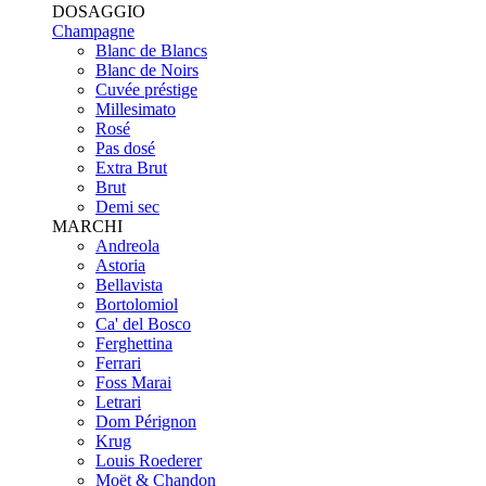
DOSAGGIO
Champagne
Blanc de Blancs
Blanc de Noirs
Cuvée préstige
Millesimato
Rosé
Pas dosé
Extra Brut
Brut
Demi sec
MARCHI
Andreola
Astoria
Bellavista
Bortolomiol
Ca' del Bosco
Ferghettina
Ferrari
Foss Marai
Letrari
Dom Pérignon
Krug
Louis Roederer
Moët & Chandon