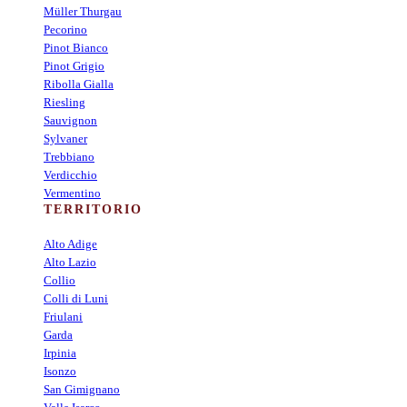
Müller Thurgau
Pecorino
Pinot Bianco
Pinot Grigio
Ribolla Gialla
Riesling
Sauvignon
Sylvaner
Trebbiano
Verdicchio
Vermentino
TERRITORIO
Alto Adige
Alto Lazio
Collio
Colli di Luni
Friulani
Garda
Irpinia
Isonzo
San Gimignano