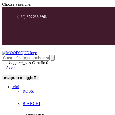
Choose a searcher
(+39) 379 236 6666
shopping_cart
Carrello
0
Accedi
navigazione Toggle
☰
Vini
ROSSI
BIANCHI