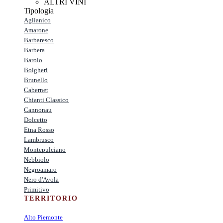
ALTRI VINI
Tipologia
Aglianico
Amarone
Barbaresco
Barbera
Barolo
Bolgheri
Brunello
Cabernet
Chianti Classico
Cannonau
Dolcetto
Etna Rosso
Lambrusco
Montepulciano
Nebbiolo
Negroamaro
Nero d'Avola
Primitivo
TERRITORIO
Alto Piemonte