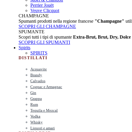
Perrier Jouët
Veuve Clicquot
CHAMPAGNE
Spumanti prodotti nella regione francese
"Champagne"
util
SCOPRI GLI CHAMPAGNE
SPUMANTE
Scopri tutti i tipi di spumante
Extra-Brut, Brut, Dry, Dolce
SCOPRI GLI SPUMANTI
Spirits
SPIRITS
DISTILLATI
Acquavite
Brandy
Calvados
Cognac e Armagnac
Gin
Grappa
Rum
Tequila e Mezcal
Vodka
Whisky
Liquori e amari