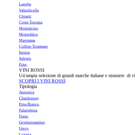
Langhe
Valpolicella
Chianti
Costa Toscana
Montalcino
Montefalco
Maremma
Colline Teramane
Irpinia
Salento
Etna
VINI ROSSI
Un'ampia selezione di grandi marche italiane e straniere di vi
SCOPRI I VINI ROSSI
Tipologia
Ansonica
Chardonnay
Etna Bianco
Falanghina
Fiano
Gewürztraminer
Greco
Lugana