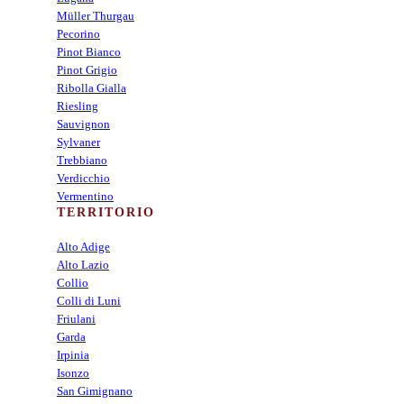
Müller Thurgau
Pecorino
Pinot Bianco
Pinot Grigio
Ribolla Gialla
Riesling
Sauvignon
Sylvaner
Trebbiano
Verdicchio
Vermentino
TERRITORIO
Alto Adige
Alto Lazio
Collio
Colli di Luni
Friulani
Garda
Irpinia
Isonzo
San Gimignano