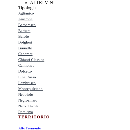
ALTRI VINI
Tipologia
Aglianico
Amarone
Barbaresco
Barbera
Barolo
Bolgheri
Brunello
Cabernet
Chianti Classico
Cannonau
Dolcetto
Etna Rosso
Lambrusco
Montepulciano
Nebbiolo
Negroamaro
Nero d'Avola
Primitivo
TERRITORIO
Alto Piemonte