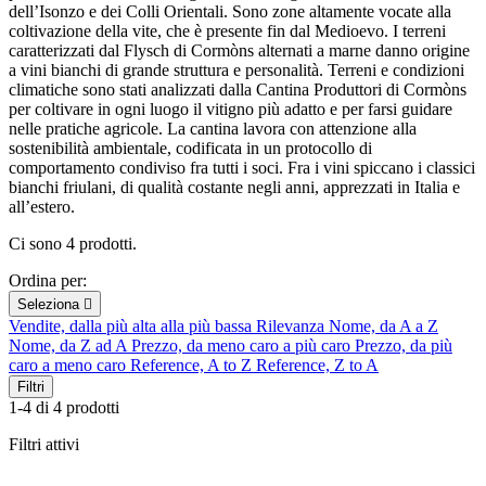
dell’Isonzo e dei Colli Orientali. Sono zone altamente vocate alla
coltivazione della vite, che è presente fin dal Medioevo. I terreni
caratterizzati dal Flysch di Cormòns alternati a marne danno origine
a vini bianchi di grande struttura e personalità. Terreni e condizioni
climatiche sono stati analizzati dalla Cantina Produttori di Cormòns
per coltivare in ogni luogo il vitigno più adatto e per farsi guidare
nelle pratiche agricole. La cantina lavora con attenzione alla
sostenibilità ambientale, codificata in un protocollo di
comportamento condiviso fra tutti i soci. Fra i vini spiccano i classici
bianchi friulani, di qualità costante negli anni, apprezzati in Italia e
all’estero.
Ci sono 4 prodotti.
Ordina per:
Seleziona

Vendite, dalla più alta alla più bassa
Rilevanza
Nome, da A a Z
Nome, da Z ad A
Prezzo, da meno caro a più caro
Prezzo, da più
caro a meno caro
Reference, A to Z
Reference, Z to A
Filtri
1-4 di 4 prodotti
Filtri attivi