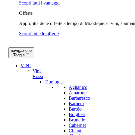
Scopri tutti i vantaggi
Offerte
Approfitta delle offerte a tempo di Moodique su vini, spumanti
Scopri tutte le offerte
navigazione
Toggle
☰
VINI
Vini
Rossi
Tipologia
Aglianico
Amarone
Barbaresco
Barbera
Barolo
Bolgheri
Brunello
Cabernet
Chianti