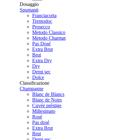
Dosaggio
Spumanti
Franciacorta
Trentodoc
Prosecco
Metodo Classico
Metodo Charmat
Pas Dosé
Extra Brut
Brut
Extra Dry
Dry
Demi sec
Dolce
Classificazione
Champagne
Blanc de Blancs
Blanc de Noirs
Cuvée préstige
Millesimato
Rosé
Pas dosé
Extra Brut
Brut
Demi sec