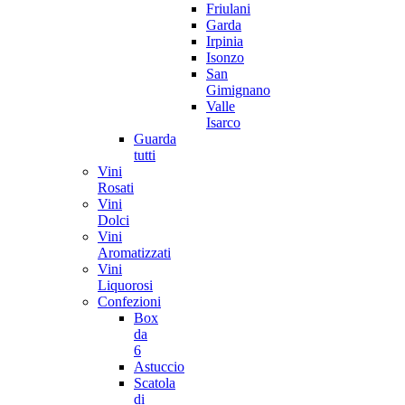
Friulani
Garda
Irpinia
Isonzo
San
Gimignano
Valle
Isarco
Guarda
tutti
Vini
Rosati
Vini
Dolci
Vini
Aromatizzati
Vini
Liquorosi
Confezioni
Box
da
6
Astuccio
Scatola
di