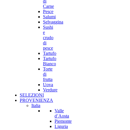
di
Carne
Pesce
Salumi
Selvaggina
Sushi
e
crudo
di
pesce
Tartufo
Tartufo
Bianco
Torte
di
frutta
Uova
Verdure
SELEZIONI
PROVENIENZA
Italia
Valle
d’Aosta
Piemonte
Liguria