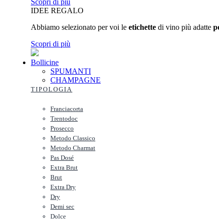
Scopri di più
IDEE REGALO
Abbiamo selezionato per voi le
etichette
di vino più adatte
p
Scopri di più
Bollicine
SPUMANTI
CHAMPAGNE
TIPOLOGIA
Franciacorta
Trentodoc
Prosecco
Metodo Classico
Metodo Charmat
Pas Dosé
Extra Brut
Brut
Extra Dry
Dry
Demi sec
Dolce