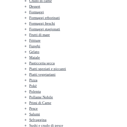
Crudo di carne
Dessert
Formaggi
Formaggi erborinati
Formaggi freschi
Formaggi stagionati
Frutti di mare
Fritture
Funghi
Gelato
Maiale
Pasticceria secca
Piatti speziati e piccanti
Piatti vegetariani
Pizza
Pokè
Polenta
Pollame Nobile
Primi di Carne
Pesce
Salumi
Selvaggina
Sushi e crudo di pesce