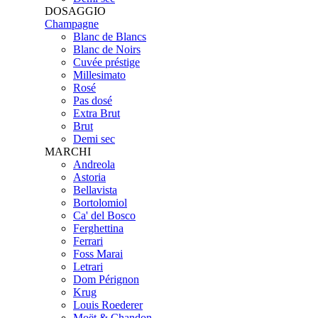
DOSAGGIO
Champagne
Blanc de Blancs
Blanc de Noirs
Cuvée préstige
Millesimato
Rosé
Pas dosé
Extra Brut
Brut
Demi sec
MARCHI
Andreola
Astoria
Bellavista
Bortolomiol
Ca' del Bosco
Ferghettina
Ferrari
Foss Marai
Letrari
Dom Pérignon
Krug
Louis Roederer
Moët & Chandon