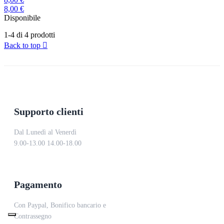
8,00 €
Disponibile
1-4 di 4 prodotti
Back to top

Supporto clienti
Dal Lunedì al Venerdì
9.00-13.00 14.00-18.00
Pagamento
Con Paypal, Bonifico bancario e
Contrassegno