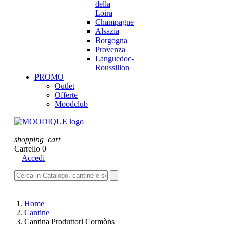
della
Loira
Champagne
Alsazia
Borgogna
Provenza
Languedoc-
Roussillon
PROMO
Outlet
Offerte
Moodclub
shopping_cart
Carrello
0
Accedi
Home
Cantine
Cantina Produttori Cormòns