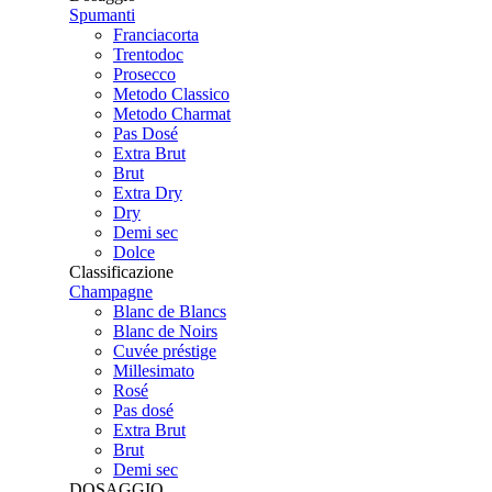
Spumanti
Franciacorta
Trentodoc
Prosecco
Metodo Classico
Metodo Charmat
Pas Dosé
Extra Brut
Brut
Extra Dry
Dry
Demi sec
Dolce
Classificazione
Champagne
Blanc de Blancs
Blanc de Noirs
Cuvée préstige
Millesimato
Rosé
Pas dosé
Extra Brut
Brut
Demi sec
DOSAGGIO