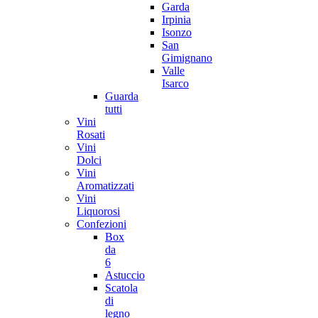
Garda
Irpinia
Isonzo
San
Gimignano
Valle
Isarco
Guarda
tutti
Vini
Rosati
Vini
Dolci
Vini
Aromatizzati
Vini
Liquorosi
Confezioni
Box
da
6
Astuccio
Scatola
di
legno