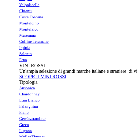
Valpolicella
Chianti
Costa Toscana
Montalcino
Montefalco
Maremma
Colline Teramane
Irpinia
Salento
Etna
VINI ROSSI
Un'ampia selezione di grandi marche italiane e straniere di vi
SCOPRI I VINI ROSSI
Tipologia
Ansonica
Chardonnay
Etna Bianco
Falanghina
Fiano
Gewürztraminer
Greco
Lugana
Müller Thurgau