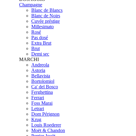
Champagne
Blanc de Blancs
Blanc de Noirs
Cuvée préstige
Millesimato
Rosé
Pas dosé
Extra Brut
Brut
Demi sec
MARCHI
Andreola
Astoria
Bellavista
Bortolomiol
Ca' del Bosco
Ferghettina
Ferrari
Foss Marai
Letrari
Dom Pérignon
Krug
Louis Roederer
Moët & Chandon
Perrier Jouët