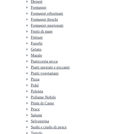
Dessert
Formaggi
Formaggi erborinati
Formaggi freschi
Formaggi stagionati
Frutti di mare
Fritture
Funghi
Gelato
Maiale
Pasticceria secca
Piatti speziati e piccanti
Piatti vegetariani
Pizza
Pokè
Polenta
Pollame Nobile
Primi di Carne
Pesce
Salumi
Selvaggina
Sushi e crudo di pesce
Tartufo