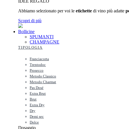
IDEE REGALO
Abbiamo selezionato per voi le
etichette
di vino più adatte
p
Scopri di più
Bollicine
SPUMANTI
CHAMPAGNE
TIPOLOGIA
Franciacorta
Trentodoc
Prosecco
Metodo Classico
Metodo Charmat
Pas Dosé
Extra Brut
Brut
Extra Dry
Dry
Demi sec
Dolce
Dosaggio