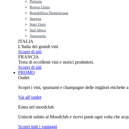
Polonia
Regno Unito
Repubblica Domenicana
Spagna
Stati Uniti
Sud Africa
Venezuela
ITALIA
L'Italia dei grandi vini
Scopri di più
FRANCIA
Terra di eccellenti vini e storici produttori.
Scopri di più
PROMO
Outlet
Scopri i vini, spumanti e champagne delle migliori etichette a p
Vai all’outlet
Entra nel moodclub
Unisciti subito al Moodclub e ricevi punti ogni volta che acquist
Scopri tutti i vantaggi