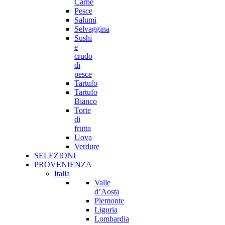
Carne
Pesce
Salumi
Selvaggina
Sushi
e
crudo
di
pesce
Tartufo
Tartufo
Bianco
Torte
di
frutta
Uova
Verdure
SELEZIONI
PROVENIENZA
Italia
Valle
d’Aosta
Piemonte
Liguria
Lombardia