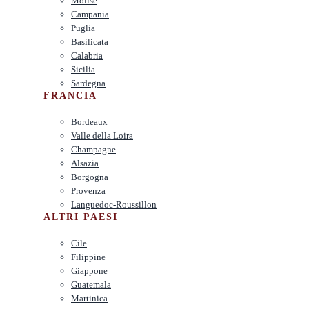
Molise
Campania
Puglia
Basilicata
Calabria
Sicilia
Sardegna
FRANCIA
Bordeaux
Valle della Loira
Champagne
Alsazia
Borgogna
Provenza
Languedoc-Roussillon
ALTRI PAESI
Cile
Filippine
Giappone
Guatemala
Martinica