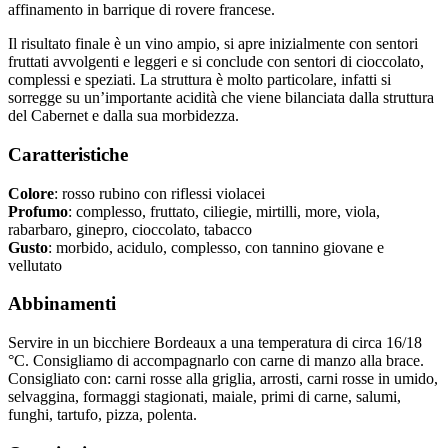
affinamento in barrique di rovere francese.
Il risultato finale è un vino ampio, si apre inizialmente con sentori
fruttati avvolgenti e leggeri e si conclude con sentori di cioccolato,
complessi e speziati. La struttura è molto particolare, infatti si
sorregge su un’importante acidità che viene bilanciata dalla struttura
del Cabernet e dalla sua morbidezza.
Caratteristiche
Colore
: rosso rubino con riflessi violacei
Profumo
: complesso, fruttato, ciliegie, mirtilli, more, viola,
rabarbaro, ginepro, cioccolato, tabacco
Gusto
: morbido, acidulo, complesso, con tannino giovane e
vellutato
Abbinamenti
Servire in un bicchiere Bordeaux a una temperatura di circa 16/18
°C. Consigliamo di accompagnarlo con carne di manzo alla brace.
Consigliato con: carni rosse alla griglia, arrosti, carni rosse in umido,
selvaggina, formaggi stagionati, maiale, primi di carne, salumi,
funghi, tartufo, pizza, polenta.