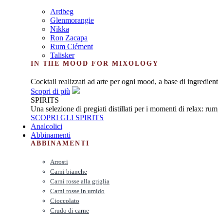
Ardbeg
Glenmorangie
Nikka
Ron Zacapa
Rum Clément
Talisker
IN THE MOOD FOR MIXOLOGY
Cocktail realizzati ad arte per ogni mood, a base di ingredienti
Scopri di più
SPIRITS
Una selezione di pregiati distillati per i momenti di relax: ru
SCOPRI GLI SPIRITS
Analcolici
Abbinamenti
ABBINAMENTI
Arrosti
Carni bianche
Carni rosse alla griglia
Carni rosse in umido
Cioccolato
Crudo di carne