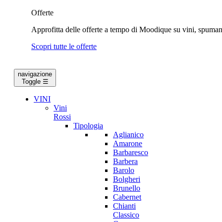
Offerte
Approfitta delle offerte a tempo di Moodique su vini, spumanti
Scopri tutte le offerte
navigazione
Toggle
☰
VINI
Vini
Rossi
Tipologia
Aglianico
Amarone
Barbaresco
Barbera
Barolo
Bolgheri
Brunello
Cabernet
Chianti
Classico