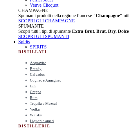
Veuve Clicquot
CHAMPAGNE
Spumanti prodotti nella regione francese
"Champagne"
util
SCOPRI GLI CHAMPAGNE
SPUMANTE
Scopri tutti i tipi di spumante
Extra-Brut, Brut, Dry, Dolce
SCOPRI GLI SPUMANTI
Spirits
SPIRITS
DISTILLATI
Acquavite
Brandy
Calvados
Cognac e Armagnac
Gin
Grappa
Rum
Tequila e Mezcal
Vodka
Whisky
Liquori e amari
DISTILLERIE