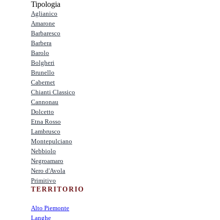
Tipologia
Aglianico
Amarone
Barbaresco
Barbera
Barolo
Bolgheri
Brunello
Cabernet
Chianti Classico
Cannonau
Dolcetto
Etna Rosso
Lambrusco
Montepulciano
Nebbiolo
Negroamaro
Nero d'Avola
Primitivo
TERRITORIO
Alto Piemonte
Langhe