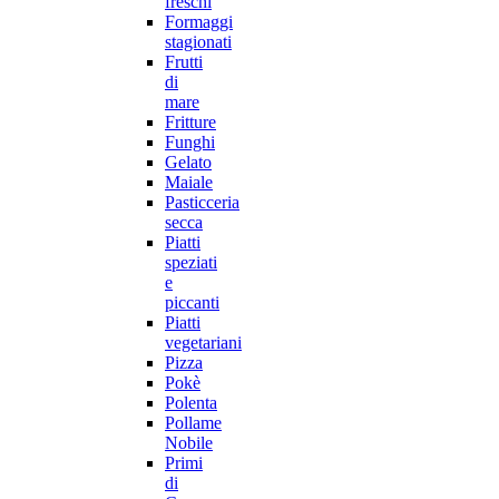
freschi
Formaggi
stagionati
Frutti
di
mare
Fritture
Funghi
Gelato
Maiale
Pasticceria
secca
Piatti
speziati
e
piccanti
Piatti
vegetariani
Pizza
Pokè
Polenta
Pollame
Nobile
Primi
di