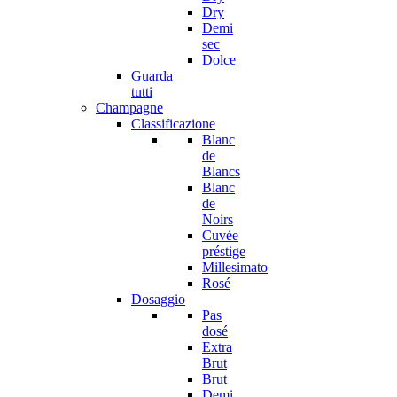
Dry
Demi
sec
Dolce
Guarda
tutti
Champagne
Classificazione
Blanc
de
Blancs
Blanc
de
Noirs
Cuvée
préstige
Millesimato
Rosé
Dosaggio
Pas
dosé
Extra
Brut
Brut
Demi