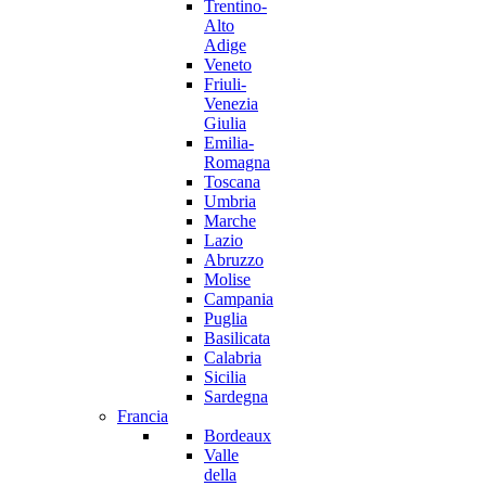
Trentino-
Alto
Adige
Veneto
Friuli-
Venezia
Giulia
Emilia-
Romagna
Toscana
Umbria
Marche
Lazio
Abruzzo
Molise
Campania
Puglia
Basilicata
Calabria
Sicilia
Sardegna
Francia
Bordeaux
Valle
della