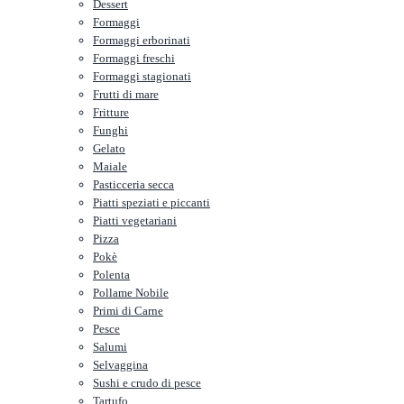
Dessert
Formaggi
Formaggi erborinati
Formaggi freschi
Formaggi stagionati
Frutti di mare
Fritture
Funghi
Gelato
Maiale
Pasticceria secca
Piatti speziati e piccanti
Piatti vegetariani
Pizza
Pokè
Polenta
Pollame Nobile
Primi di Carne
Pesce
Salumi
Selvaggina
Sushi e crudo di pesce
Tartufo