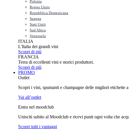
Polonia
Regno Unito
Repubblica Domenicana
Spagna
Stati Uniti
Sud Africa
Venezuela
ITALIA
L'Italia dei grandi vini
Scopri di più
FRANCIA
Terra di eccellenti vini e storici produttori.
Scopri di più
PROMO
Outlet
Scopri i vini, spumanti e champagne delle migliori etichette a p
Vai all’outlet
Entra nel moodclub
Unisciti subito al Moodclub e ricevi punti ogni volta che acquist
Scopri tutti i vantaggi