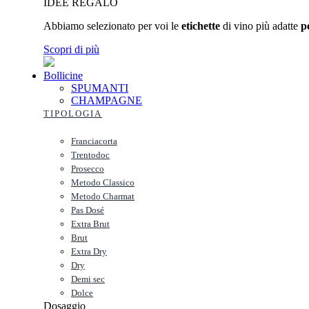
IDEE REGALO
Abbiamo selezionato per voi le
etichette
di vino più adatte
p
Scopri di più
Bollicine
SPUMANTI
CHAMPAGNE
TIPOLOGIA
Franciacorta
Trentodoc
Prosecco
Metodo Classico
Metodo Charmat
Pas Dosé
Extra Brut
Brut
Extra Dry
Dry
Demi sec
Dolce
Dosaggio