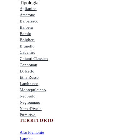
Tipologia
Aglianico
Amarone
Barbaresco
Barbera
Barolo
Bolgheri
Brunello
Cabernet
Chianti Classico
Cannonau
Dolcetto
Etna Rosso
Lambrusco
Montepulciano
Nebbiolo
Negroamaro
Nero d'Avola
Primitivo
TERRITORIO
Alto Piemonte
Langhe