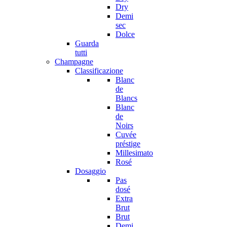
Dry
Demi
sec
Dolce
Guarda
tutti
Champagne
Classificazione
Blanc
de
Blancs
Blanc
de
Noirs
Cuvée
préstige
Millesimato
Rosé
Dosaggio
Pas
dosé
Extra
Brut
Brut
Demi