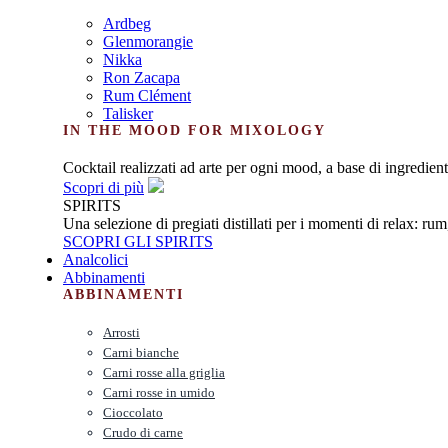
Ardbeg
Glenmorangie
Nikka
Ron Zacapa
Rum Clément
Talisker
IN THE MOOD FOR MIXOLOGY
Cocktail realizzati ad arte per ogni mood, a base di ingredienti
Scopri di più
SPIRITS
Una selezione di pregiati distillati per i momenti di relax: ru
SCOPRI GLI SPIRITS
Analcolici
Abbinamenti
ABBINAMENTI
Arrosti
Carni bianche
Carni rosse alla griglia
Carni rosse in umido
Cioccolato
Crudo di carne