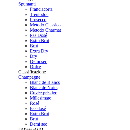
Spumanti
Franciacorta
Trentodoc
Prosecco
Metodo Classico
Metodo Charmat
Pas Dosé
Extra Brut
Brut
Extra Dry
Dry
Demi sec
Dolce
Classificazione
Champagne
Blanc de Blancs
Blanc de Noirs
Cuvée préstige
Millesimato
Rosé
Pas dosé
Extra Brut
Brut
Demi sec
DOSAGGIO