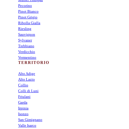
Pecorino
Pinot Bianco
Pinot Grigio
Ribolla Gialla
Riesling
Sauvignon
Sylvaner
Trebbiano
Verdicchio
Vermentino
TERRITORIO
Alto Adige
Alto Lazio
Collio
Colli di Luni
Friulani
Garda
Irpinia
Isonzo
San Gimignano
Valle Isarco