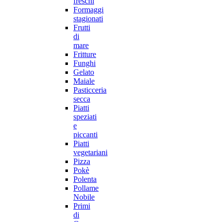
freschi
Formaggi
stagionati
Frutti
di
mare
Fritture
Funghi
Gelato
Maiale
Pasticceria
secca
Piatti
speziati
e
piccanti
Piatti
vegetariani
Pizza
Pokè
Polenta
Pollame
Nobile
Primi
di