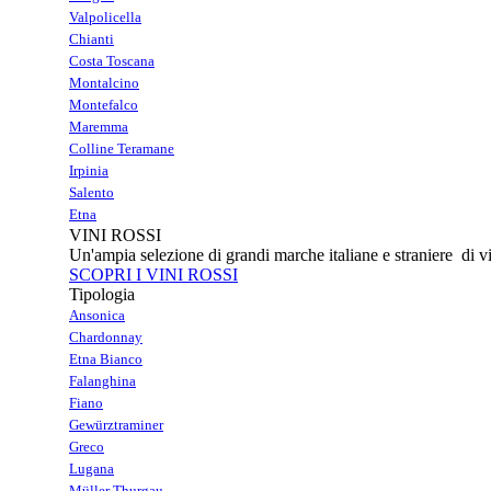
Valpolicella
Chianti
Costa Toscana
Montalcino
Montefalco
Maremma
Colline Teramane
Irpinia
Salento
Etna
VINI ROSSI
Un'ampia selezione di grandi marche italiane e straniere di vi
SCOPRI I VINI ROSSI
Tipologia
Ansonica
Chardonnay
Etna Bianco
Falanghina
Fiano
Gewürztraminer
Greco
Lugana
Müller Thurgau