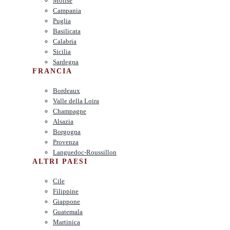
Molise
Campania
Puglia
Basilicata
Calabria
Sicilia
Sardegna
FRANCIA
Bordeaux
Valle della Loira
Champagne
Alsazia
Borgogna
Provenza
Languedoc-Roussillon
ALTRI PAESI
Cile
Filippine
Giappone
Guatemala
Martinica