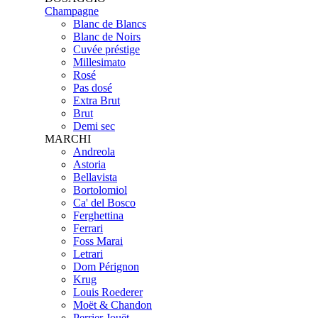
Champagne
Blanc de Blancs
Blanc de Noirs
Cuvée préstige
Millesimato
Rosé
Pas dosé
Extra Brut
Brut
Demi sec
MARCHI
Andreola
Astoria
Bellavista
Bortolomiol
Ca' del Bosco
Ferghettina
Ferrari
Foss Marai
Letrari
Dom Pérignon
Krug
Louis Roederer
Moët & Chandon
Perrier Jouët