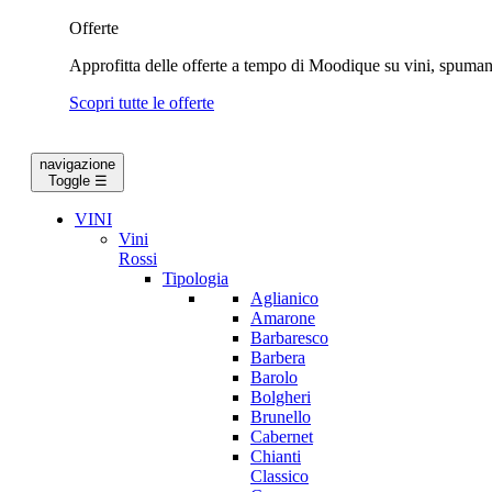
Offerte
Approfitta delle offerte a tempo di Moodique su vini, spumanti
Scopri tutte le offerte
navigazione
Toggle
☰
VINI
Vini
Rossi
Tipologia
Aglianico
Amarone
Barbaresco
Barbera
Barolo
Bolgheri
Brunello
Cabernet
Chianti
Classico