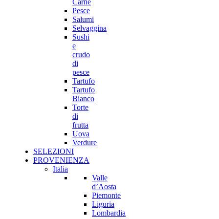
Carne
Pesce
Salumi
Selvaggina
Sushi
e
crudo
di
pesce
Tartufo
Tartufo
Bianco
Torte
di
frutta
Uova
Verdure
SELEZIONI
PROVENIENZA
Italia
Valle
d’Aosta
Piemonte
Liguria
Lombardia