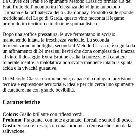
La Cuvée dei Frati è lo spumante Metodo Classico firmato Cà dei
Frati frutto dell’incontro tra l’eleganza del vitigno autoctono
Turbiana e la raffinatezza dello Chardonnay. Prodotto sulle sponde
meridionali del Lago di Garda, questo vino racconta il legame
profondo tra territorio e tradizione spumantistica.
Dopo una soffice pressatura, le uve fermentano in acciaio
mantenendo intatta la freschezza varietale. La seconda
fermentazione in bottiglia, secondo il Metodo Classico, è seguita da
un affinamento di 24 mesi sui lieviti che dona complessità e finezza
al vino. Il dosaggio Extra Brut ne esalta la purezza e il carattere
minerale mentre la malolattica non svolta mantiene intatta la spinta
acida e la vivacità gustativa.
Un Metodo Classico sorprendente, capace di coniugare precisione
tecnica e espressione territoriale, ideale per chi cerca uno spumante
di carattere ma con grande bevibilità.
Caratteristiche
Colore
: Giallo brillante con riflessi verdi.
Profumo
: Fragrante, con note agrumate, floreali e sentori di pesca.
Gusto
: Setoso e fresco, con una carbonica cremosa che stimola la
salivazione.