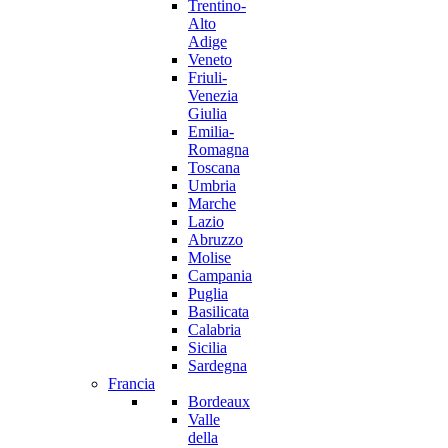
Trentino-
Alto
Adige
Veneto
Friuli-
Venezia
Giulia
Emilia-
Romagna
Toscana
Umbria
Marche
Lazio
Abruzzo
Molise
Campania
Puglia
Basilicata
Calabria
Sicilia
Sardegna
Francia
Bordeaux
Valle
della