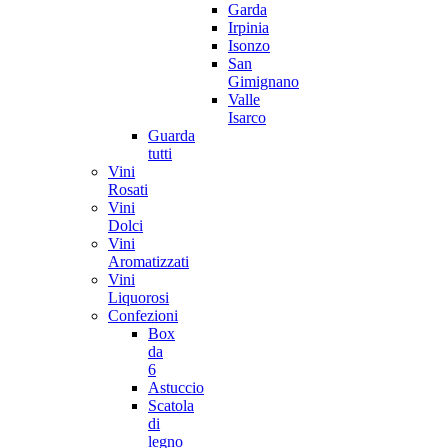
Garda
Irpinia
Isonzo
San
Gimignano
Valle
Isarco
Guarda
tutti
Vini
Rosati
Vini
Dolci
Vini
Aromatizzati
Vini
Liquorosi
Confezioni
Box
da
6
Astuccio
Scatola
di
legno