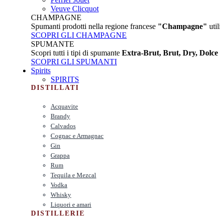
Veuve Clicquot
CHAMPAGNE
Spumanti prodotti nella regione francese
"Champagne"
util
SCOPRI GLI CHAMPAGNE
SPUMANTE
Scopri tutti i tipi di spumante
Extra-Brut, Brut, Dry, Dolce
SCOPRI GLI SPUMANTI
Spirits
SPIRITS
DISTILLATI
Acquavite
Brandy
Calvados
Cognac e Armagnac
Gin
Grappa
Rum
Tequila e Mezcal
Vodka
Whisky
Liquori e amari
DISTILLERIE