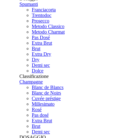
Spumanti
Franciacorta
Trentodoc
Prosecco
Metodo Classico
Metodo Charmat
Pas Dosé
Extra Brut
Brut
Extra Dry
Dry
Demi sec
Dolce
Classificazione
Champagne
Blanc de Blancs
Blanc de Noirs
Cuvée préstige
Millesimato
Rosé
Pas dosé
Extra Brut
Brut
Demi sec
DOSAGGIO