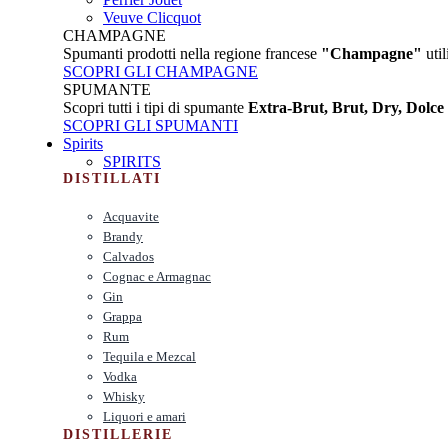
Veuve Clicquot
CHAMPAGNE
Spumanti prodotti nella regione francese
"Champagne"
util
SCOPRI GLI CHAMPAGNE
SPUMANTE
Scopri tutti i tipi di spumante
Extra-Brut, Brut, Dry, Dolce
SCOPRI GLI SPUMANTI
Spirits
SPIRITS
DISTILLATI
Acquavite
Brandy
Calvados
Cognac e Armagnac
Gin
Grappa
Rum
Tequila e Mezcal
Vodka
Whisky
Liquori e amari
DISTILLERIE