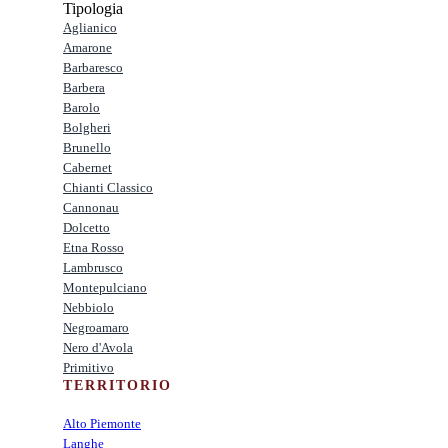
Tipologia
Aglianico
Amarone
Barbaresco
Barbera
Barolo
Bolgheri
Brunello
Cabernet
Chianti Classico
Cannonau
Dolcetto
Etna Rosso
Lambrusco
Montepulciano
Nebbiolo
Negroamaro
Nero d'Avola
Primitivo
TERRITORIO
Alto Piemonte
Langhe