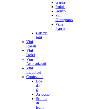
Garda
Irpinia
Isonzo
San
Gimignano
Valle
Isarco
Guarda
tutti
Vini
Rosati
Vini
Dolci
Vini
Aromatizzati
Vini
Liquorosi
Confezioni
Box
da
6
Astuccio
Scatola
di
legno