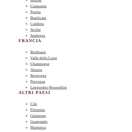
Molise
Campania
Puglia
Basilicata
Calabria
Sicilia
Sardegna
FRANCIA
Bordeaux
Valle della Loira
Champagne
Alsazia
Borgogna
Provenza
Languedoc-Roussillon
ALTRI PAESI
Cile
Filippine
Giappone
Guatemala
Martinica