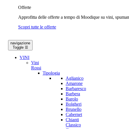
Offerte
Approfitta delle offerte a tempo di Moodique su vini, spumanti
Scopri tutte le offerte
navigazione
Toggle
☰
VINI
Vini
Rossi
Tipologia
Aglianico
Amarone
Barbaresco
Barbera
Barolo
Bolgheri
Brunello
Cabernet
Chianti
Classico