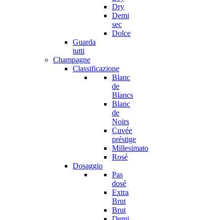
Dry
Demi
sec
Dolce
Guarda
tutti
Champagne
Classificazione
Blanc
de
Blancs
Blanc
de
Noirs
Cuvée
préstige
Millesimato
Rosé
Dosaggio
Pas
dosé
Extra
Brut
Brut
Demi