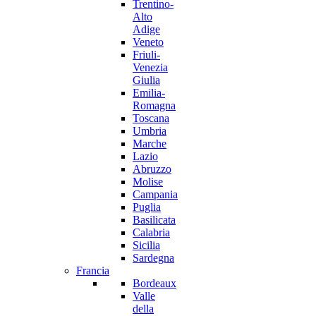
Trentino-
Alto
Adige
Veneto
Friuli-
Venezia
Giulia
Emilia-
Romagna
Toscana
Umbria
Marche
Lazio
Abruzzo
Molise
Campania
Puglia
Basilicata
Calabria
Sicilia
Sardegna
Francia
Bordeaux
Valle
della