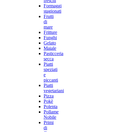
freschi
Formaggi
stagionati
Frutti
di
mare
Fritture
Funghi
Gelato
Maiale
Pasticceria
secca
Piatti
speziati
e
piccanti
Piatti
vegetariani
Pizza
Pokè
Polenta
Pollame
Nobile
Primi
di