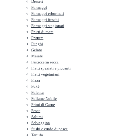
Dessert
Formaggi
Formaggi erborinati
Formaggi freschi
Formaggi stagionati
Frutti di mare
Fritture
Funghi
Gelato
Maiale
Pasticceria secca
Piatti speziati e piccanti
Piatti vegetariani
Pizza
Pokè
Polenta
Pollame Nobile
Primi di Carne
Pesce
Salumi
Selvaggina
Sushi e crudo di pesce
Tartufo