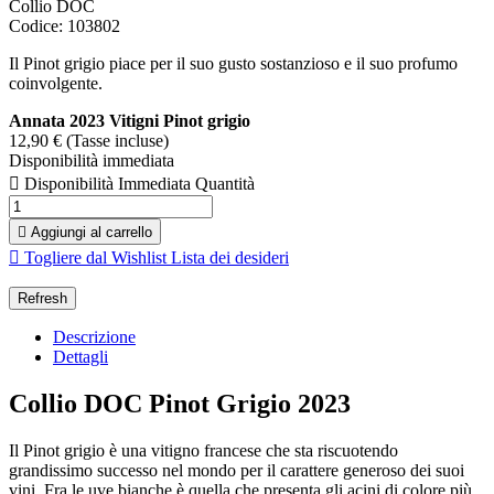
Collio DOC
Codice: 103802
Il Pinot grigio piace per il suo gusto sostanzioso e il suo profumo
coinvolgente.
Annata 2023
Vitigni Pinot grigio
12,90 €
(Tasse incluse)
Disponibilità immediata

Disponibilità Immediata
Quantità

Aggiungi al carrello

Togliere dal Wishlist
Lista dei desideri
Descrizione
Dettagli
Collio DOC Pinot Grigio 2023
Il Pinot grigio è una vitigno francese che sta riscuotendo
grandissimo successo nel mondo per il carattere generoso dei suoi
vini. Fra le uve bianche è quella che presenta gli acini di colore più