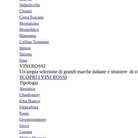
Valpolicella
Chianti
Costa Toscana
Montalcino
Montefalco
Maremma
Colline Teramane
Irpinia
Salento
Etna
VINI ROSSI
Un'ampia selezione di grandi marche italiane e straniere di vi
SCOPRI I VINI ROSSI
Tipologia
Ansonica
Chardonnay
Etna Bianco
Falanghina
Fiano
Gewürztraminer
Greco
Lugana
Müller Thurgau