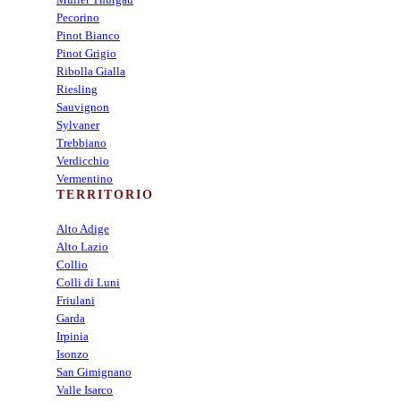
Pecorino
Pinot Bianco
Pinot Grigio
Ribolla Gialla
Riesling
Sauvignon
Sylvaner
Trebbiano
Verdicchio
Vermentino
TERRITORIO
Alto Adige
Alto Lazio
Collio
Colli di Luni
Friulani
Garda
Irpinia
Isonzo
San Gimignano
Valle Isarco