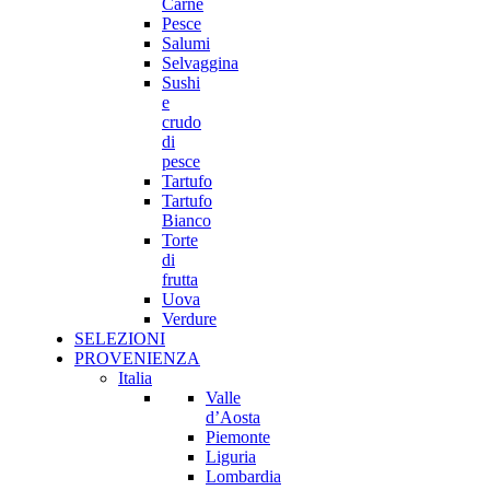
Carne
Pesce
Salumi
Selvaggina
Sushi
e
crudo
di
pesce
Tartufo
Tartufo
Bianco
Torte
di
frutta
Uova
Verdure
SELEZIONI
PROVENIENZA
Italia
Valle
d’Aosta
Piemonte
Liguria
Lombardia