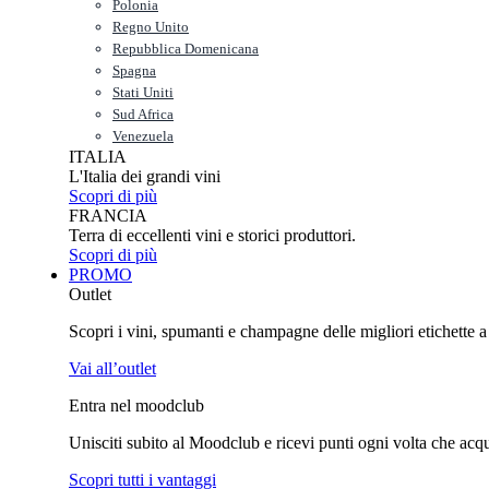
Polonia
Regno Unito
Repubblica Domenicana
Spagna
Stati Uniti
Sud Africa
Venezuela
ITALIA
L'Italia dei grandi vini
Scopri di più
FRANCIA
Terra di eccellenti vini e storici produttori.
Scopri di più
PROMO
Outlet
Scopri i vini, spumanti e champagne delle migliori etichette a p
Vai all’outlet
Entra nel moodclub
Unisciti subito al Moodclub e ricevi punti ogni volta che acquist
Scopri tutti i vantaggi