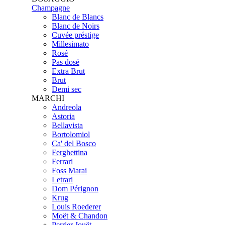
Champagne
Blanc de Blancs
Blanc de Noirs
Cuvée préstige
Millesimato
Rosé
Pas dosé
Extra Brut
Brut
Demi sec
MARCHI
Andreola
Astoria
Bellavista
Bortolomiol
Ca' del Bosco
Ferghettina
Ferrari
Foss Marai
Letrari
Dom Pérignon
Krug
Louis Roederer
Moët & Chandon
Perrier Jouët