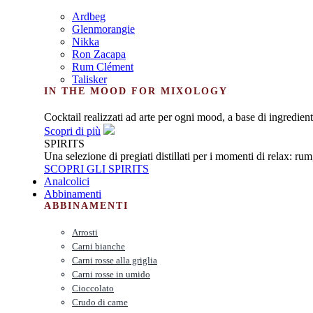
Ardbeg
Glenmorangie
Nikka
Ron Zacapa
Rum Clément
Talisker
IN THE MOOD FOR MIXOLOGY
Cocktail realizzati ad arte per ogni mood, a base di ingredienti
Scopri di più
SPIRITS
Una selezione di pregiati distillati per i momenti di relax: ru
SCOPRI GLI SPIRITS
Analcolici
Abbinamenti
ABBINAMENTI
Arrosti
Carni bianche
Carni rosse alla griglia
Carni rosse in umido
Cioccolato
Crudo di carne