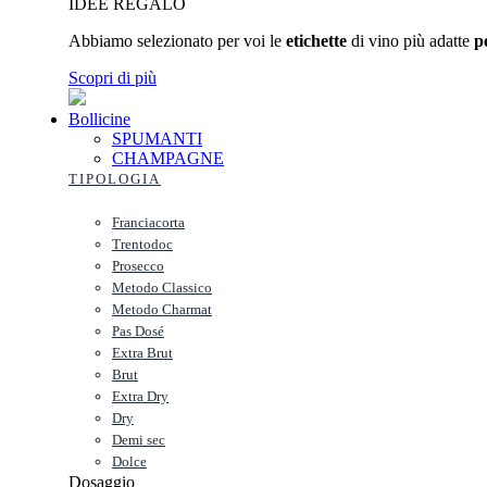
IDEE REGALO
Abbiamo selezionato per voi le
etichette
di vino più adatte
p
Scopri di più
Bollicine
SPUMANTI
CHAMPAGNE
TIPOLOGIA
Franciacorta
Trentodoc
Prosecco
Metodo Classico
Metodo Charmat
Pas Dosé
Extra Brut
Brut
Extra Dry
Dry
Demi sec
Dolce
Dosaggio