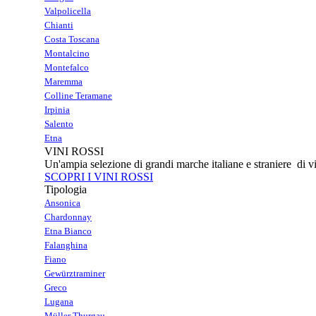
Valpolicella
Chianti
Costa Toscana
Montalcino
Montefalco
Maremma
Colline Teramane
Irpinia
Salento
Etna
VINI ROSSI
Un'ampia selezione di grandi marche italiane e straniere di vi
SCOPRI I VINI ROSSI
Tipologia
Ansonica
Chardonnay
Etna Bianco
Falanghina
Fiano
Gewürztraminer
Greco
Lugana
Müller Thurgau