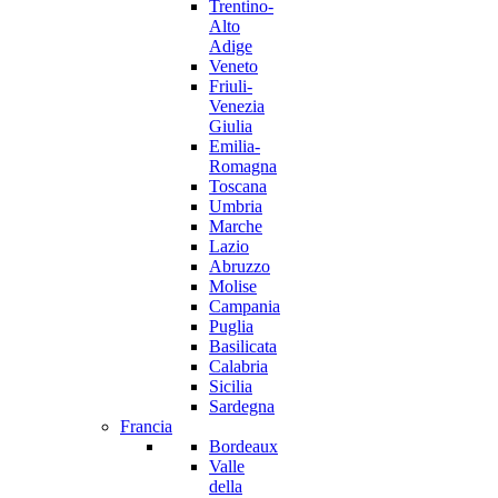
Trentino-
Alto
Adige
Veneto
Friuli-
Venezia
Giulia
Emilia-
Romagna
Toscana
Umbria
Marche
Lazio
Abruzzo
Molise
Campania
Puglia
Basilicata
Calabria
Sicilia
Sardegna
Francia
Bordeaux
Valle
della