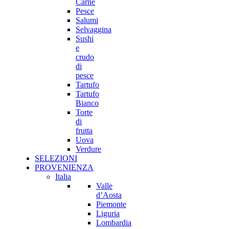
Carne
Pesce
Salumi
Selvaggina
Sushi
e
crudo
di
pesce
Tartufo
Tartufo
Bianco
Torte
di
frutta
Uova
Verdure
SELEZIONI
PROVENIENZA
Italia
Valle
d’Aosta
Piemonte
Liguria
Lombardia