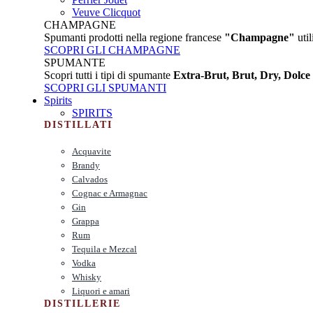
Veuve Clicquot
CHAMPAGNE
Spumanti prodotti nella regione francese
"Champagne"
util
SCOPRI GLI CHAMPAGNE
SPUMANTE
Scopri tutti i tipi di spumante
Extra-Brut, Brut, Dry, Dolce
SCOPRI GLI SPUMANTI
Spirits
SPIRITS
DISTILLATI
Acquavite
Brandy
Calvados
Cognac e Armagnac
Gin
Grappa
Rum
Tequila e Mezcal
Vodka
Whisky
Liquori e amari
DISTILLERIE