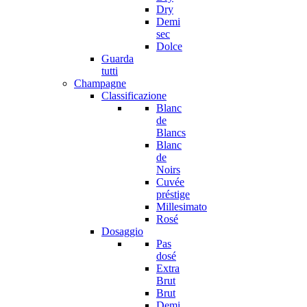
Dry
Demi
sec
Dolce
Guarda
tutti
Champagne
Classificazione
Blanc
de
Blancs
Blanc
de
Noirs
Cuvée
préstige
Millesimato
Rosé
Dosaggio
Pas
dosé
Extra
Brut
Brut
Demi