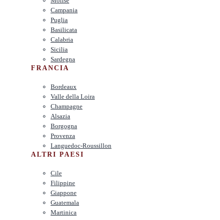
Molise
Campania
Puglia
Basilicata
Calabria
Sicilia
Sardegna
FRANCIA
Bordeaux
Valle della Loira
Champagne
Alsazia
Borgogna
Provenza
Languedoc-Roussillon
ALTRI PAESI
Cile
Filippine
Giappone
Guatemala
Martinica