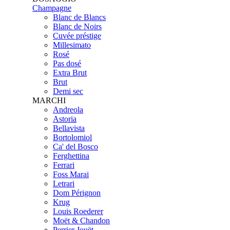
Champagne
Blanc de Blancs
Blanc de Noirs
Cuvée préstige
Millesimato
Rosé
Pas dosé
Extra Brut
Brut
Demi sec
MARCHI
Andreola
Astoria
Bellavista
Bortolomiol
Ca' del Bosco
Ferghettina
Ferrari
Foss Marai
Letrari
Dom Pérignon
Krug
Louis Roederer
Moët & Chandon
Perrier Jouët