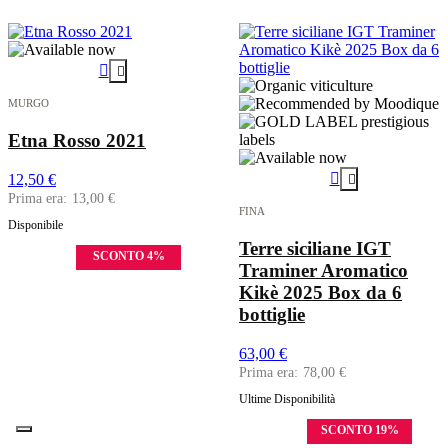


MURGO
Etna Rosso 2021

12,50 €

13,00 €
FINA
Disponibile
Terre siciliane IGT
4%
Traminer Aromatico
Kikè 2025 Box da 6
bottiglie
63,00 €
78,00 €
Ultime Disponibilità
19%