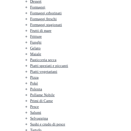
Dessert
Formaggi
Formaggi erborinati
Formaggi freschi
Formaggi stagionati
Frutti di mare
Fritture
Funghi
Gelato
Maiale
Pasticceria secca
Piatti speziati e piccanti
Piatti vegetariani
Pizza
Pokè
Polenta
Pollame Nobile
Primi di Carne
Pesce
Salumi
Selvaggina
Sushi e crudo di pesce
Tartufo