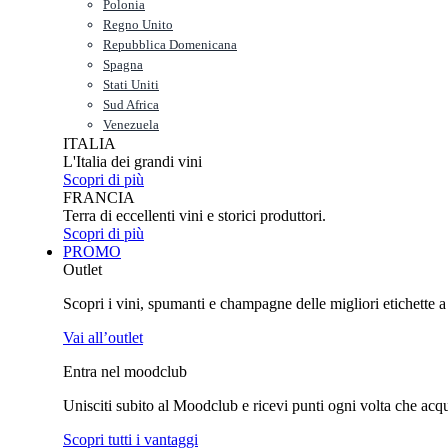
Polonia
Regno Unito
Repubblica Domenicana
Spagna
Stati Uniti
Sud Africa
Venezuela
ITALIA
L'Italia dei grandi vini
Scopri di più
FRANCIA
Terra di eccellenti vini e storici produttori.
Scopri di più
PROMO
Outlet
Scopri i vini, spumanti e champagne delle migliori etichette a p
Vai all’outlet
Entra nel moodclub
Unisciti subito al Moodclub e ricevi punti ogni volta che acquist
Scopri tutti i vantaggi