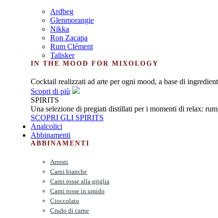
Ardbeg
Glenmorangie
Nikka
Ron Zacapa
Rum Clément
Talisker
IN THE MOOD FOR MIXOLOGY
Cocktail realizzati ad arte per ogni mood, a base di ingredienti
Scopri di più
SPIRITS
Una selezione di pregiati distillati per i momenti di relax: ru
SCOPRI GLI SPIRITS
Analcolici
Abbinamenti
ABBINAMENTI
Arrosti
Carni bianche
Carni rosse alla griglia
Carni rosse in umido
Cioccolato
Crudo di carne