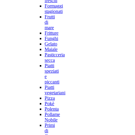
freschi
Formaggi
stagionati
Frutti
di
mare
Fritture
Funghi
Gelato
Maiale
Pasticceria
secca
Piatti
speziati
e
piccanti
Piatti
vegetariani
Pizza
Pokè
Polenta
Pollame
Nobile
Primi
di