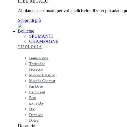
IDEE REGALO
Abbiamo selezionato per voi le
etichette
di vino più adatte
p
Scopri di più
Bollicine
SPUMANTI
CHAMPAGNE
TIPOLOGIA
Franciacorta
Trentodoc
Prosecco
Metodo Classico
Metodo Charmat
Pas Dosé
Extra Brut
Brut
Extra Dry
Dry
Demi sec
Dolce
Dosaggio