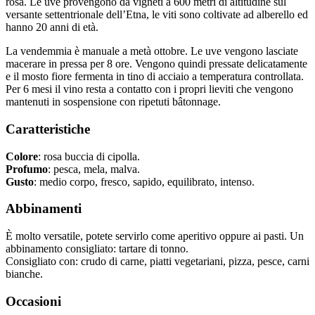
rosa. Le uve provengono da vigneti a 600 metri di altitudine sul
versante settentrionale dell’Etna, le viti sono coltivate ad alberello ed
hanno 20 anni di età.
La vendemmia è manuale a metà ottobre. Le uve vengono lasciate
macerare in pressa per 8 ore. Vengono quindi pressate delicatamente
e il mosto fiore fermenta in tino di acciaio a temperatura controllata.
Per 6 mesi il vino resta a contatto con i propri lieviti che vengono
mantenuti in sospensione con ripetuti bâtonnage.
Caratteristiche
Colore
: rosa buccia di cipolla.
Profumo
: pesca, mela, malva.
Gusto
: medio corpo, fresco, sapido, equilibrato, intenso.
Abbinamenti
È molto versatile, potete servirlo come aperitivo oppure ai pasti. Un
abbinamento consigliato: tartare di tonno.
Consigliato con: crudo di carne, piatti vegetariani, pizza, pesce, carni
bianche.
Occasioni