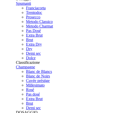
Spumanti
Franciacorta
Trentodoc
Prosecco
Metodo Classico
Metodo Charmat
Pas Dosé
Extra Brut
Brut
Extra Dry
Dry
Demi sec
Dolce
Classificazione
Champagne
Blanc de Blancs
Blanc de Noirs
Cuvée préstige
Millesimato
Rosé
Pas dosé
Extra Brut
Brut
Demi sec
DOSAGGIO