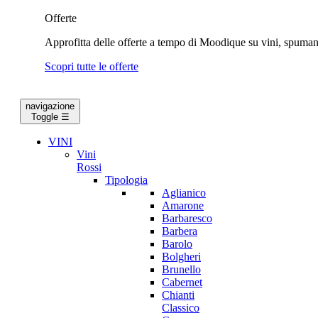
Offerte
Approfitta delle offerte a tempo di Moodique su vini, spumanti
Scopri tutte le offerte
navigazione
Toggle
☰
VINI
Vini
Rossi
Tipologia
Aglianico
Amarone
Barbaresco
Barbera
Barolo
Bolgheri
Brunello
Cabernet
Chianti
Classico