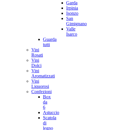
Garda
Irpinia
Isonzo
San
Gimignano
Valle
Isarco
Guarda
tutti
Vini
Rosati
Vini
Dolci
Vini
Aromatizzati
Vini
Liquorosi
Confezioni
Box
da
6
Astuccio
Scatola
di
legno