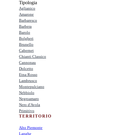
Tipologia
Aglianico
Amarone
Barbaresco
Barbera
Barolo
Bolgheri
Brunello
Cabernet
Chianti Classico
Cannonau
Dolcetto
Etna Rosso
Lambrusco
Montepulciano
Nebbiolo
Negroamaro
Nero d'Avola
Primitivo
TERRITORIO
Alto Piemonte
Langhe