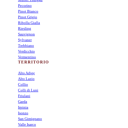
Pecorino
Pinot Bianco
Pinot Grigio
Ribolla Gialla
Riesling
Sauvignon
Sylvaner
Trebbiano
Verdicchio
Vermentino
TERRITORIO
Alto Adige
Alto Lazio
Collio
Colli di Luni
Friulani
Garda
Irpinia
Isonzo
San Gimignano
Valle Isarco